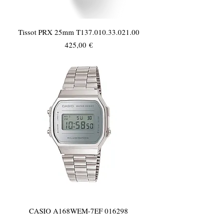
Tissot PRX 25mm T137.010.33.021.00
Τιμή
425,00 €
CASIO A168WEM-7EF 016298