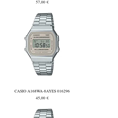
Τιμή
57,00 €
CASIO A168WA-8AYES 016296
Τιμή
45,00 €