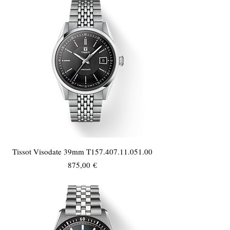
Tissot Visodate 39mm T157.407.11.051.00
Τιμή
875,00 €