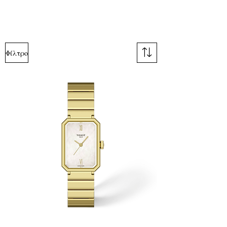
Φίλτρο