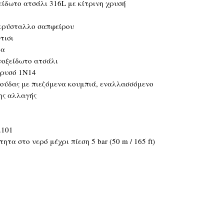
ίδωτο ατσάλι 316L με κίτρινη χρυσή
κρύσταλλο σαπφείρου
τισι
ρα
οξείδωτο ατσάλι
χρυσό 1N14
ύδας με πιεζόμενα κουμπιά, εναλλασσόμενο
ης αλλαγής
.101
ητα στο νερό μέχρι πίεση 5 bar (50 m / 165 ft)