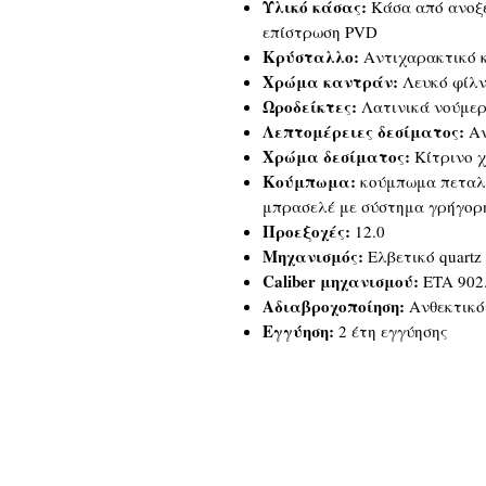
Υλικό κάσας:
Κάσα από ανοξε
επίστρωση PVD
Κρύσταλλο:
Αντιχαρακτικό 
Χρώμα καντράν:
Λευκό φίλν
Ωροδείκτες:
Λατινικά νούμε
Λεπτομέρειες δεσίματος:
Αν
Χρώμα δεσίματος:
Κίτρινο 
Κούμπωμα:
κούμπωμα πεταλο
μπρασελέ με σύστημα γρήγορ
Προεξοχές:
12.0
Μηχανισμός:
Ελβετικό quartz
Caliber μηχανισμού:
ETA 902
Αδιαβροχοποίηση:
Ανθεκτικότ
Εγγύηση:
2 έτη εγγύησης