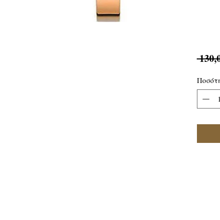
 130,
Ποσότ