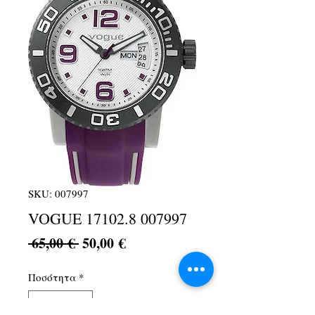
SKU: 007997
VOGUE 17102.8 007997
Κανονική
Τιμή
 65,00 € 
50,00 €
τιμή
Έκπτωσης
Ποσότητα
*