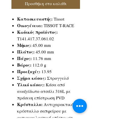
Προσθήκη στο καλάθι
Κατασκευαστής:
Tissot
Οικογένεια:
TISSOT T-RACE
Κωδικός προϊόντος:
T141.417.37.061.02
Μήκος:
45.00 mm
Πλάτος:
45.00 mm
Πάχος:
11.76 mm
Βάρος:
112.0 g
Προεξοχές:
13.95
Σχήμα κάσας:
Στρογγυλό
Υλικό κάσας:
Κάσα από
ανοξείδωτο ατσάλι 316L με
πράσινη επίστρωση PVD
Κρύσταλλο:
Αντιχαρακτικό
κρύσταλλο σαπφείρου με
αντιανακλαστική επίστρωση
Χρώμα καντράν:
Σκούρο Γκρί