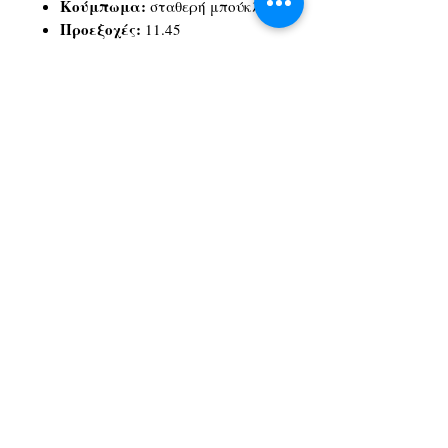
Κούμπωμα:
σταθερή μπούκλα
Προεξοχές:
11.45
Μηχανισμός:
Ελβετικό quartz
Caliber μηχανισμού:
ETA
251.474
Αδιαβροχοποίηση:
Ανθεκτικότητα στο νερό μέχρι
πίεση 10 bar (100 m / 330 ft)
Εγγύηση:
2 έτη εγγύησης
Λειτουργίες:
μετρητές 30
λεπτών και 1/10 του
δευτερολέπτου, κεντρικός
δείκτης χρονογράφου 60
δευτερολέπτων, λειτουργίες
ADD και SPLIT
Λ. Αθηνών 1Α, Αχαρνές, 13674