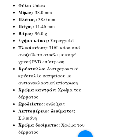
Φύλο:
Unisex
Μήκος:
38.0 mm
Πλάτος:
38.0 mm
Πάχος:
11.46 mm
Βάρος:
96.0 g
Σχήμα κάσας:
Στρογγυλό
Υλικό κάσας:
316L κάσα από
ανοξείδωτο ατσάλι με καφέ
χρυσή PVD επίστρωση
Κρύσταλλο:
Αντιχαρακτικό
κρύσταλλο σαπφείρου με
αντιανακλαστική επίστρωση
Χρώμα καντράν:
Χρώμα του
δέρματος
Ωροδείκτες:
ενδείξεις
Λεπτομέρειες δεσίματος:
Σιλικόνη
Χρώμα δεσίματος:
Χρώμα του
δέρματος