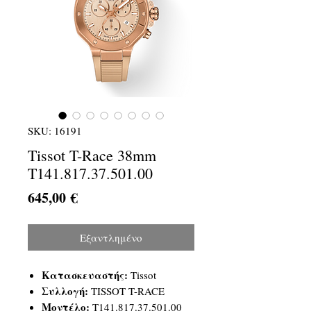
SKU: 16191
Tissot T-Race 38mm
T141.817.37.501.00
Τιμή
645,00 €
Εξαντλημένο
Κατασκευαστής:
Tissot
Συλλογή:
TISSOT T-RACE
Μοντέλο:
T141.817.37.501.00