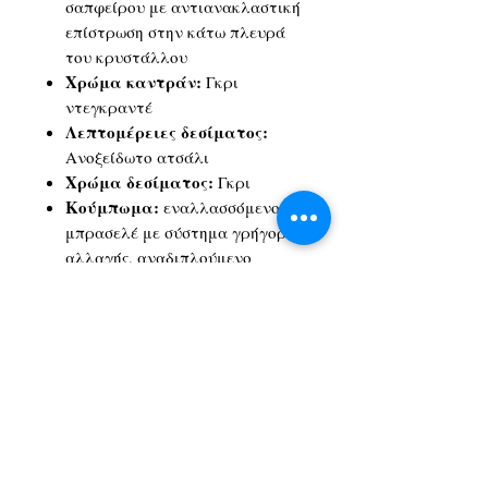
σαπφείρου με αντιανακλαστική
επίστρωση στην κάτω πλευρά
του κρυστάλλου
Χρώμα καντράν:
Γκρι
ντεγκραντέ
Λεπτομέρειες δεσίματος:
Ανοξείδωτο ατσάλι
Χρώμα δεσίματος:
Γκρι
Κούμπωμα:
εναλλασσόμενο
μπρασελέ με σύστημα γρήγορης
αλλαγής, αναδιπλούμενο
κούμπωμα με ασφάλεια,
προέκταση κατάδυσης και
πιεζόμενα κουμπιά
Προεξοχές:
22.0
Μηχανισμός:
Ελβετικό
αυτόματο
Caliber μηχανισμού:
POWERMATIC 80.111
Απόθεμα ενέργειας:
80.0