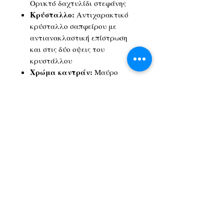
Ορυκτό δαχτυλίδι στεφάνης
Κρύσταλλο:
Αντιχαρακτικό
κρύσταλλο σαπφείρου με
αντιανακλαστική επίστρωση
και στις δύο οψεις του
κρυστάλλου
Χρώμα καντράν:
Μαύρο
Σημεία ωρών:
ενδείξεις
Μηχανισμός:
Ελβετικό quartz
Λεπτομέρειες δεσίματος:
Ανοξείδωτο ατσάλι
Χρώμα δεσίματος:
Γκρι,
Κίτρινο χρυσό 1N14
Κούμπωμα:
εναλλασσόμενο
μπρασελέ με σύστημα γρήγορης
αλλαγής, αναδιπλούμενο
κούμπωμα με ασφάλεια και
πιεζόμενα κουμπιά
Αδιαβροχοποίηση:
Ανθεκτικότητα στο νερό μέχρι