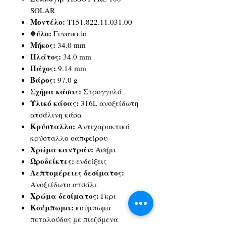
SOLAR
Μοντέλο:
T151.822.11.031.00
Φύλο:
Γυναικείο
Μήκος:
34.0 mm
Πλάτος:
34.0 mm
Πάχος:
9.14 mm
Βάρος:
97.0 g
Σχήμα κάσας:
Στρογγυλό
Υλικό κάσας:
316L ανοξείδωτη
ατσάλινη κάσα
Κρύσταλλο:
Αντιχαρακτικό
κρύσταλλο σαπφείρου
Χρώμα καντράν:
Ασήμι
Ωροδείκτες:
ενδείξεις
Λεπτομέρειες δεσίματος:
Ανοξείδωτο ατσάλι
Χρώμα δεσίματος:
Γκρι
Κούμπωμα:
κούμπωμα
πεταλούδας με πιεζόμενα