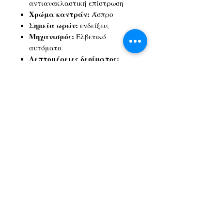
αντιανακλαστική επίστρωση
Χρώμα καντράν:
Άσπρο
Σημεία ωρών:
ενδείξεις
Μηχανισμός:
Ελβετικό
αυτόματο
Λεπτομέρειες δεσίματος:
Ανοξείδωτο ατσάλι
Χρώμα δεσίματος:
Γκρι,
Κίτρινο χρυσό 1N14
Κούμπωμα:
κούμπωμα
πεταλούδας με πιεζόμενα
κουμπιά, εναλλασσόμενο
μπρασελέ με σύστημα γρήγορης
αλλαγής
Αυτονομία:
απόθεμα ενέργειας
έως 80 ώρες
Αδιαβροχοποίηση:
Ανθεκτικότητα στο νερό μέχρι
πίεση 10 bar (100 m / 330 ft)
Εγγύηση:
2 έτη εγγύησης