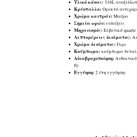
Υλικό κάσας:
316L ανοξείδωτ
Κρύσταλλο:
Ορυκτό αντιχαρ
Χρώμα καντράν:
Μαύρο
Σημεία ωρών:
ενδείξεις
Μηχανισμός:
Ελβετικό quartz
Λεπτομέρειες δεσίματος:
Αν
Χρώμα δεσίματος:
Γκρι
Κούμπωμα:
κούμπωμα πεταλο
Αδιαβροχοποίηση:
Ανθεκτικότ
ft)
Εγγύηση:
2 έτη εγγύησης