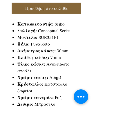
Προσθήκη στο καλάθι
Κατασκευαστής:
Seiko
Συλλογή:
Conceptual Series
Μοντέλο:
SUR351P1
Φύλο:
Γυναικείο
Διάμετρος κάσας:
30mm
Πλάτος κάσας:
7 mm
Υλικό κάσας:
Ανοξείδωτο
ατσάλι
Χρώμα κάσας:
Ασημί
Κρύσταλλο:
Κρύσταλλο
ζαφείρι
Χρώμα καντράν:
Ροζ
Δέσιμο:
Μπρασελέ
Πλάτος δεσίματος:
14 mm
Υλικό δεσίματος:
Ανοξείδωτο
ατσάλι