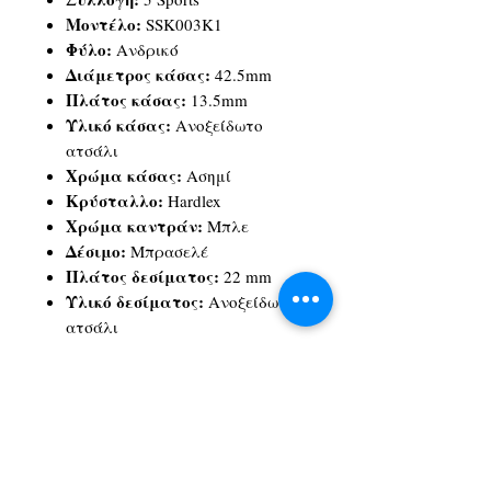
Μοντέλο:
SSK003K1
Φύλο:
Ανδρικό
Διάμετρος κάσας:
42.5mm
Πλάτος κάσας:
13.5mm
Υλικό κάσας:
Ανοξείδωτο
ατσάλι
Χρώμα κάσας:
Ασημί
Κρύσταλλο:
Hardlex
Χρώμα καντράν:
Μπλε
Δέσιμο:
Μπρασελέ
Πλάτος δεσίματος:
22 mm
Υλικό δεσίματος:
Ανοξείδωτο
ατσάλι
Χρώμα δεσίματος:
Ασημί
Μηχανισμός:
Automatic
Caliber μηχανισμού:
4R35
Απόθεμα ενέργειας:
Περίπου
41 ώρες
Αδιαβροχοποίηση:
Έως 10 atm