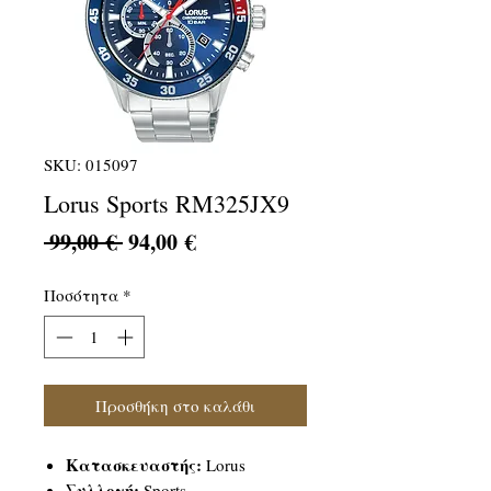
SKU: 015097
Lorus Sports RM325JX9
Κανονική
Τιμή
 99,00 € 
94,00 €
τιμή
Έκπτωσης
Ποσότητα
*
Προσθήκη στο καλάθι
Κατασκευαστής:
Lorus
Συλλογή:
Sports