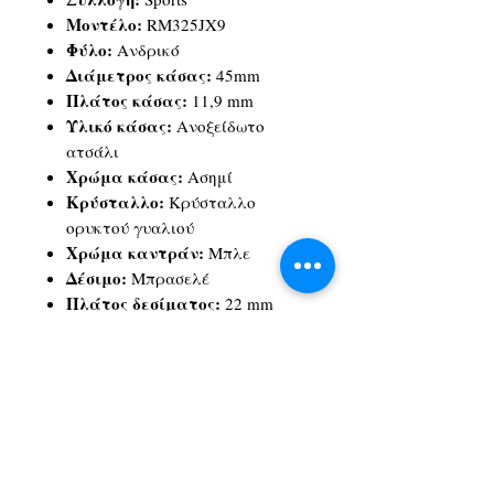
Μοντέλο:
RM325JX9
Φύλο:
Ανδρικό
Διάμετρος κάσας:
45mm
Πλάτος κάσας:
11,9 mm
Υλικό κάσας:
Ανοξείδωτο
ατσάλι
Χρώμα κάσας:
Ασημί
Κρύσταλλο:
Κρύσταλλο
ορυκτού γυαλιού
Χρώμα καντράν:
Μπλε
Δέσιμο:
Μπρασελέ
Πλάτος δεσίματος:
22 mm
Υλικό δεσίματος:
Ανοξείδωτο
ατσάλι
Χρώμα δεσίματος:
Ασημί
Μηχανισμός:
Quartz
Αδιαβροχοποίηση:
Έως 10 atm
Εγγύηση:
2 χρόνια εγγύηση
επίσημης αντιπροσωπείας