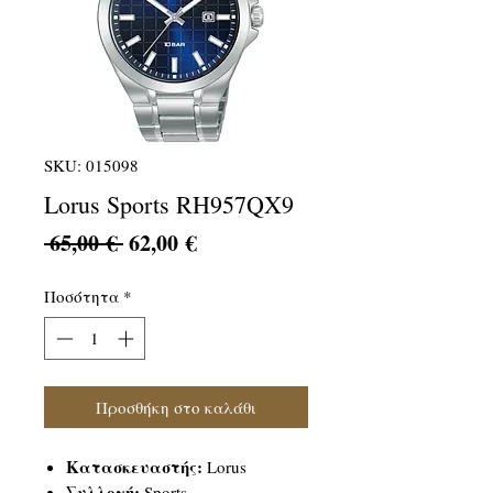
SKU: 015098
Lorus Sports RH957QX9
Κανονική
Τιμή
 65,00 € 
62,00 €
τιμή
Έκπτωσης
Ποσότητα
*
Προσθήκη στο καλάθι
Κατασκευαστής:
Lorus
Συλλογή:
Sports