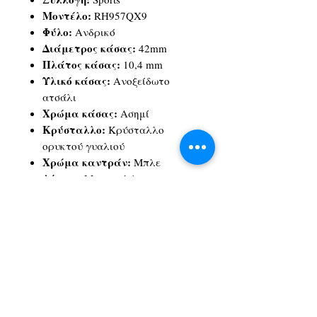
Μοντέλο:
RH957QX9
Φύλο:
Ανδρικό
Διάμετρος κάσας:
42mm
Πλάτος κάσας:
10,4 mm
Υλικό κάσας:
Ανοξείδωτο
ατσάλι
Χρώμα κάσας:
Ασημί
Κρύσταλλο:
Κρύσταλλο
ορυκτού γυαλιού
Χρώμα καντράν:
Μπλε
Δέσιμο:
Μπρασελέ
Υλικό δεσίματος:
Ανοξείδωτο
ατσάλι
Χρώμα δεσίματος:
Ασημί
Μηχανισμός:
Quartz
Αδιαβροχοποίηση:
Έως 10 atm
Εγγύηση:
2 χρόνια εγγύηση
επίσημης αντιπροσωπείας
Λειτουργίες:
Ημερομηνία