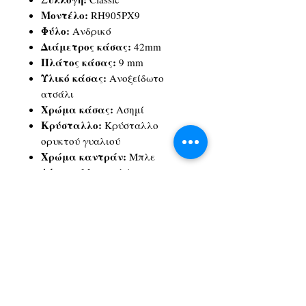
Μοντέλο:
RH905PX9
Φύλο:
Ανδρικό
Διάμετρος κάσας:
42mm
Πλάτος κάσας:
9 mm
Υλικό κάσας:
Ανοξείδωτο
ατσάλι
Χρώμα κάσας:
Ασημί
Κρύσταλλο:
Κρύσταλλο
ορυκτού γυαλιού
Χρώμα καντράν:
Μπλε
Δέσιμο:
Μπρασελέ
Υλικό δεσίματος:
Ανοξείδωτο
ατσάλι
Χρώμα δεσίματος:
Ασημί
Μηχανισμός:
Quartz
Αδιαβροχοποίηση:
Έως 5 atm
Εγγύηση:
2 χρόνια εγγύηση
επίσημης αντιπροσωπείας
Λειτουργίες:
Ημερομηνία