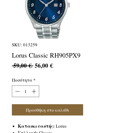
SKU: 013259
Lorus Classic RH905PX9
Κανονική
Τιμή
 59,00 € 
56,00 €
τιμή
Έκπτωσης
Ποσότητα
*
Προσθήκη στο καλάθι
Κατασκευαστής:
Lorus
Συλλογή:
Classic