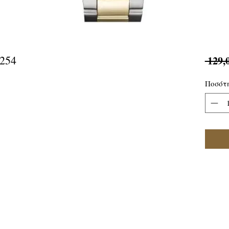
254
 129,
Ποσότ