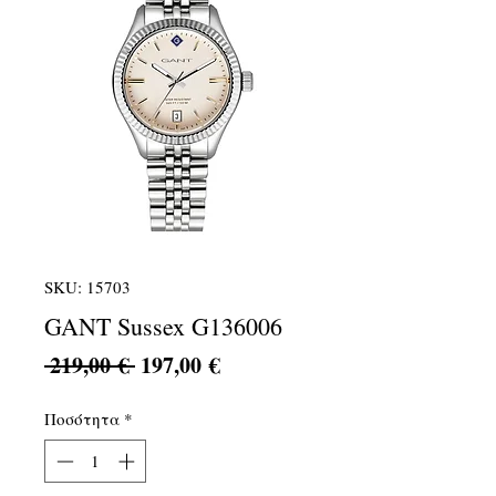
SKU: 15703
GANT Sussex G136006
Κανονική
Τιμή
 219,00 € 
197,00 €
τιμή
Έκπτωσης
Ποσότητα
*