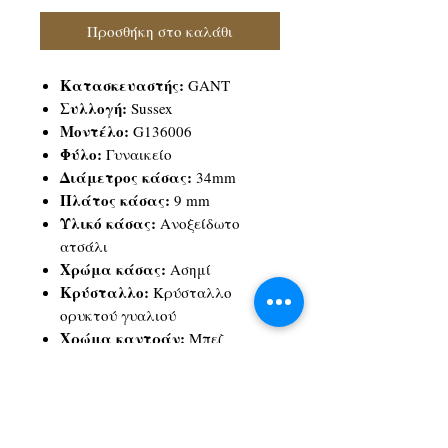
Προσθήκη στο καλάθι
Κατασκευαστής:
GANT
Συλλογή:
Sussex
Μοντέλο:
G136006
Φύλο:
Γυναικείο
Διάμετρος κάσας:
34mm
Πλάτος κάσας:
9 mm
Υλικό κάσας:
Ανοξείδωτο
ατσάλι
Χρώμα κάσας:
Ασημί
Κρύσταλλο:
Κρύσταλλο
ορυκτού γυαλιού
Χρώμα καντράν:
Μπεζ
Δέσιμο:
Μπρασελέ
Πλάτος δεσίματος:
16 mm
Υλικό δεσίματος:
Ανοξείδωτο
ατσάλι