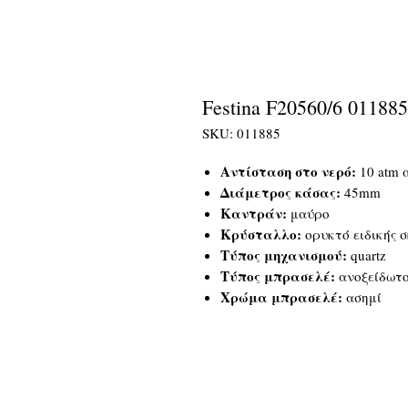
Festina F20560/6 011885
SKU: 011885
Αντίσταση στο νερό:
10 atm 
Διάμετρος κάσας:
45mm
Καντράν:
μαύρο
Κρύσταλλο:
ορυκτό ειδικής 
Τύπος μηχανισμού:
quartz
Τύπος μπρασελέ:
ανοξείδωτ
Χρώμα μπρασελέ:
ασημί