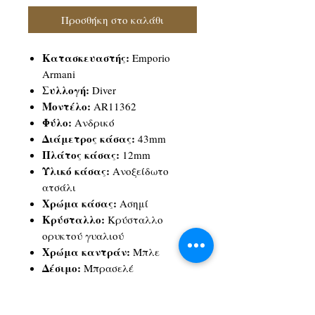
Προσθήκη στο καλάθι
Κατασκευαστής:
Emporio
Armani
Συλλογή:
Diver
Μοντέλο:
AR11362
Φύλο:
Ανδρικό
Διάμετρος κάσας:
43mm
Πλάτος κάσας:
12mm
Υλικό κάσας:
Ανοξείδωτο
ατσάλι
Χρώμα κάσας:
Ασημί
Κρύσταλλο:
Κρύσταλλο
ορυκτού γυαλιού
Χρώμα καντράν:
Μπλε
Δέσιμο:
Μπρασελέ
Πλάτος δεσίματος:
22 mm
Υλικό δεσίματος:
Ανοξείδωτο