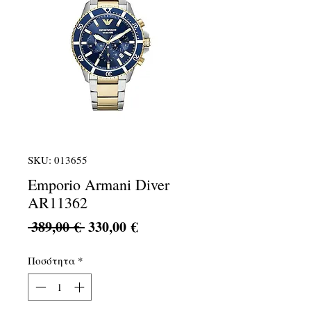
SKU: 013655
Emporio Armani Diver
AR11362
Κανονική
Τιμή
 389,00 € 
330,00 €
τιμή
Έκπτωσης
Ποσότητα
*