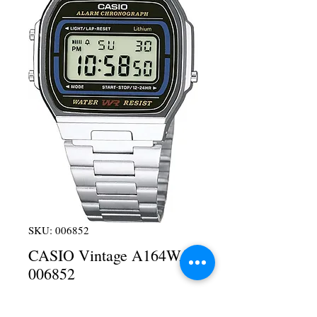
SKU: 006852
CASIO Vintage A164WA
006852
Τιμή
37,00 €