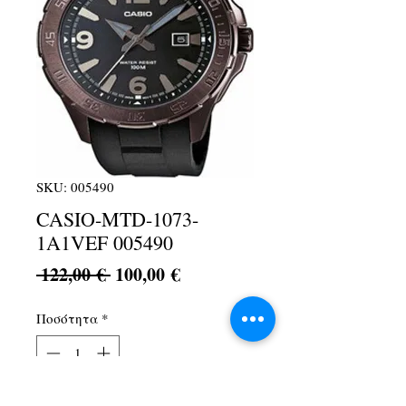
SKU: 005490
CASIO-MTD-1073-
1A1VEF 005490
Κανονική
Τιμή
 122,00 € 
100,00 €
τιμή
Έκπτωσης
Ποσότητα
*