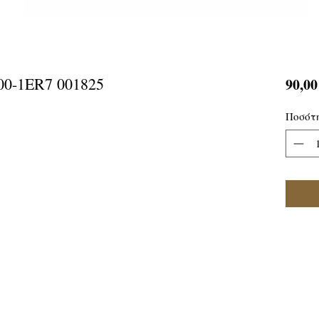
0-1ER7 001825
90,00
Ποσότ