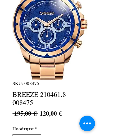
SKU: 008475
BREEZE 210461.8
008475
Κανονική
Τιμή
 195,00 € 
120,00 €
τιμή
Έκπτωσης
Ποσότητα
*