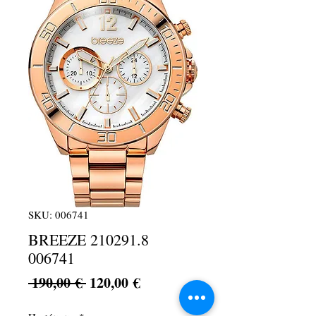
SKU: 006741
BREEZE 210291.8
006741
Κανονική
Τιμή
 190,00 € 
120,00 €
τιμή
Έκπτωσης