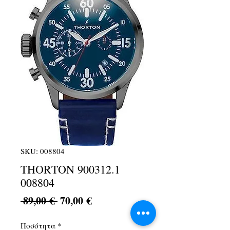
SKU: 008804
ΤΗΟRΤΟΝ 900312.1
008804
Κανονική
Τιμή
 89,00 € 
70,00 €
τιμή
Έκπτωσης
Ποσότητα
*