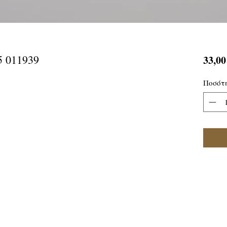
5 011939
33,00
Ποσότ