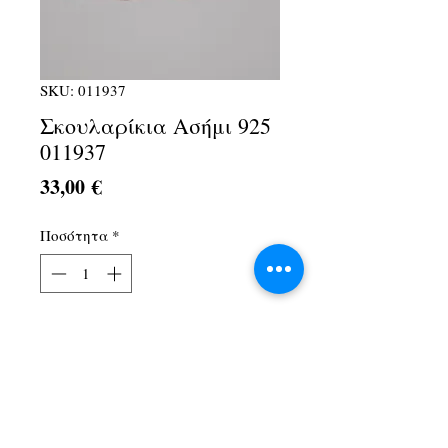
SKU: 011937
Σκουλαρίκια Ασήμι 925
011937
Τιμή
33,00 €
Ποσότητα
*
Προσθήκη στο καλάθι
Λ. Αθηνών 1Α, Αχαρνές, 13674