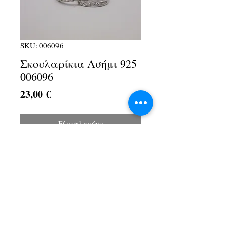
SKU: 006096
Σκουλαρίκια Ασήμι 925
006096
Τιμή
23,00 €
Εξαντλημένο
Λ. Αθηνών 1Α, Αχαρνές, 13674
+30 210 2467154