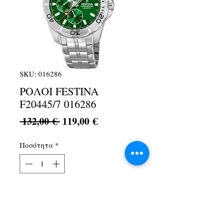
SKU: 016286
ΡΟΛΟΙ FESTINA
F20445/7 016286
Κανονική
Τιμή
 132,00 € 
119,00 €
τιμή
Έκπτωσης
Ποσότητα
*
Προσθήκη στο καλάθι