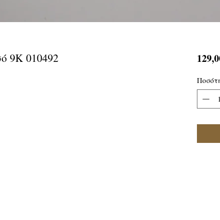
ό 9Κ 010492
129,0
Ποσότ