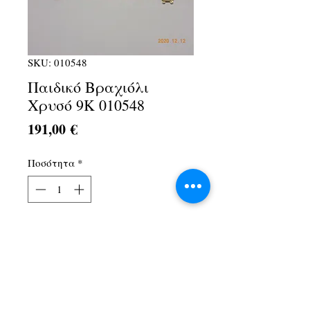
SKU: 010548
Παιδικό Βραχιόλι
Χρυσό 9Κ 010548
Τιμή
191,00 €
Ποσότητα
*
Προσθήκη στο καλάθι
Λ. Αθηνών 1Α, Αχαρνές, 13674