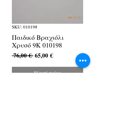
SKU: 010198
Παιδικό Βραχιόλι
Χρυσό 9Κ 010198
Κανονική
Τιμή
 76,00 € 
65,00 €
τιμή
Έκπτωσης
Εξαντλημένο
Λ. Αθηνών 1Α, Αχαρνές, 13674
+30 210 2467154