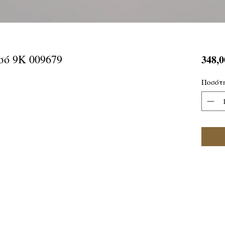
σό 9Κ 009679
348,0
Ποσότ