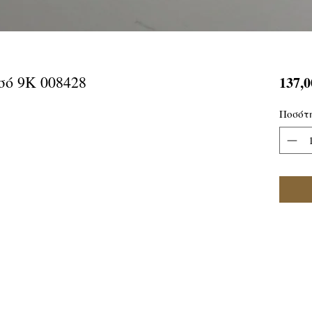
σό 9Κ 008428
137,0
Ποσότ