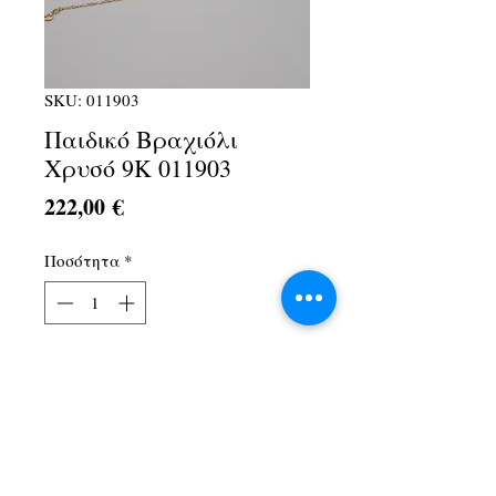
SKU: 011903
Παιδικό Βραχιόλι
Χρυσό 9Κ 011903
Τιμή
222,00 €
Ποσότητα
*
Προσθήκη στο καλάθι
Λ. Αθηνών 1Α, Αχαρνές, 13674