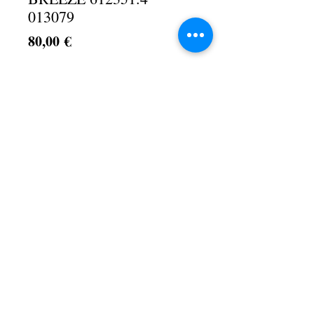
013079
Τιμή
80,00 €
Ποσότητα
*
Προσθήκη στο καλάθι
Λ. Αθηνών 1Α, Αχαρνές, 13674
+30 210 2467154
©2024 by
Κατσανδρής Κοσμήματα
.