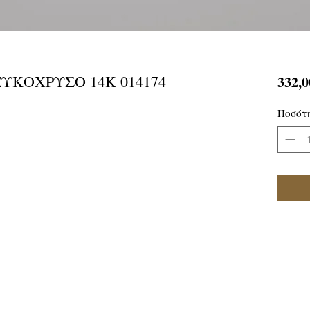
ΕΥΚΟΧΡΥΣΟ 14Κ 014174
332,0
Ποσότ