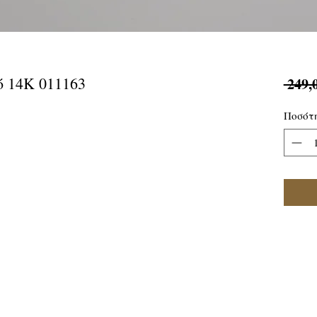
ό 14Κ 011163
 249,
Ποσότ