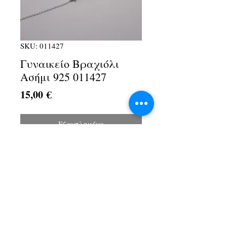
SKU: 011427
Γυναικείο Βραχιόλι
Ασήμι 925 011427
Τιμή
15,00 €
Εξαντλημένο
Λ. Αθηνών 1Α, Αχαρνές, 13674
+30 210 2467154