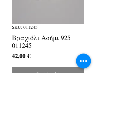
SKU: 011245
Βραχιόλι Ασήμι 925
011245
Τιμή
42,00 €
Εξαντλημένο
Λ. Αθηνών 1Α, Αχαρνές, 13674
+30 210 2467154