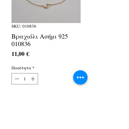
SKU: 010836
Βραχιόλι Ασήμι 925
010836
Τιμή
11,00 €
Ποσότητα
*
Προσθήκη στο καλάθι
Λ. Αθηνών 1Α, Αχαρνές, 13674