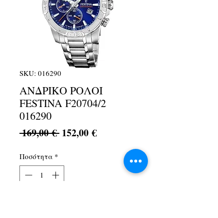
SKU: 016290
ΑΝΔΡΙΚΟ ΡΟΛΟΙ
FESTINA F20704/2
016290
Κανονική
Τιμή
 169,00 € 
152,00 €
τιμή
Έκπτωσης
Ποσότητα
*
Προσθήκη στο καλάθι