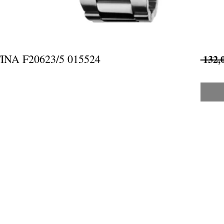
NA F20623/5 015524
 132,